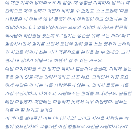
에 대한 기록이 없더라구요 제 감정, 제 상황을 기록하지 않으니 객
관적으로 저의 상태가 어떤지 바라볼 수 없었고, 스스로한테 '다른
사람들은 다 하는데 왜 넌 못해?' 하며 채찍질만 하고 있었다는 걸
깨달았어요.
(...) 알쓸인잡이라는 프로의 김영하 작가님과 천문학
박사님이 하신말을 봤는데요, "일기는 생존을 위해 쓰는 거다"라고
말씀하시면서 일기를 쓰면서 문법에 맞춰 글을 쓰는 행위가 논리적
인 사고를 하면서 쓰는 거라 객관적으로 본인을 볼 수 있대요. 그러
면서 내 상태가 어떻구나. 하면서 알 수 있는 거구요.
매일 다이어리를 쓰진 않지만 특히나 힘들거나 슬플때, 기억에 남는
좋은 일이 있을 때는 간략하게라도 쓰곤 해요.
그러면서 가장 중요
하게 깨달은 건 나는 나를 사랑해주지 않는다. 였어서 올해는 저를
가장 우선시하고, 아껴주고, 사랑해주는 한해를 보내려구요. 남들한
테만 다정했지. 저한테는 다정하지 못해서 너무 미안했다. 올해는
저를 더 잘 챙기고 싶어요.
이 레터를 보내주신 이는 어떠신가요? 그리고 자신을 사랑하는 방
법이 있으신가요? 그렇다면 어떤 방법으로 자신을 사랑하시나요?