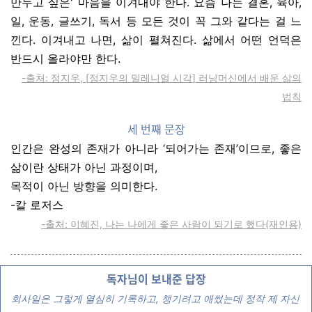
만두고
싶은
'
마음을
이겨내야
한다
.
요즘
나는
결혼
,
육아
,
일
,
운동
,
글쓰기
,
독서
등
모든
것이
꼭
그와
같다는
걸
느
낀다
.
이겨내고
나면
,
삶이
펼쳐진다
.
삶에서
어떤
언덕은
반드시
올라야만
한다
.
-
출처
:
정지우
, [
정지우의
밀레니얼
시각
]
러닝머신에서
배운
삶의
법칙
세 번째 문장
인간은 완성의 존재가 아니라 ‘되어가는 존재’이므로, 좋은
삶이란 상태가 아닌 과정이며,
목적이 아닌 방향을 의미한다.
-
칼
로저스
-출처: 이혜진, 나는 나에게 좋은 사람이 되기로 했다(재인용)
독자님이 보내준 답장
회사일은 그렇게 열심히 기록하고, 챙기려고 애썼는데 정작 제 자신